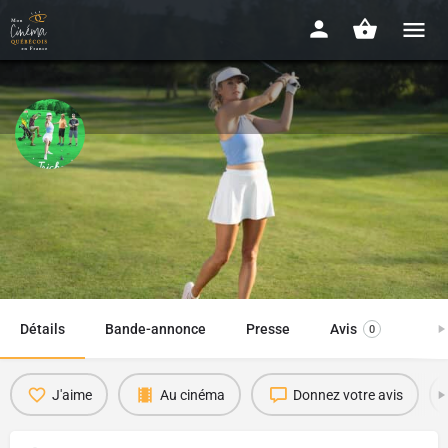
Les tricheurs
2022 - 1h30
Date de sortie
Disponibilité : AU CINÉMA
17 juillet 2024
Détails
Bande-annonce
Presse
Avis
0
J'aime
Au cinéma
Donnez votre avis