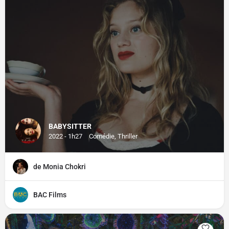
BABYSITTER
2022 - 1h27
Comédie, Thriller
de Monia Chokri
BAC Films