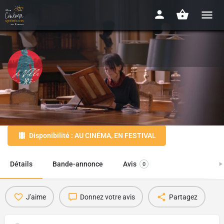
La ville d'un rêve
2022 - 1h14
Disponibilité : AU CINÉMA, EN FESTIVAL
Détails
Bande-annonce
Avis
0
J'aime
Donnez votre avis
Partagez