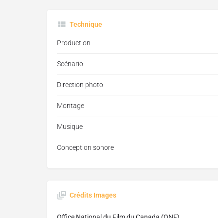
Technique
Production
Scénario
Direction photo
Montage
Musique
Conception sonore
Crédits Images
Office National du Film du Canada (ONF)