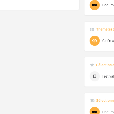
Docume
Thème(s) d
Cinéma 
Sélection 
Sélectionn
Docume