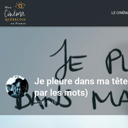
LE CINÉM
Je pleure dans ma têt
par les mots)
2022 - 1h15