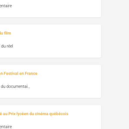
ntaire
u film
du réel
en Festival en France
Festival du documentaire de Lasalle
é au Prix lycéen du cinéma québécois
ntaire