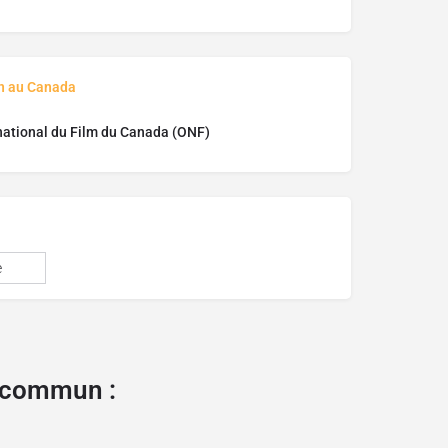
on au Canada
national du Film du Canada (ONF)
e
e commun :