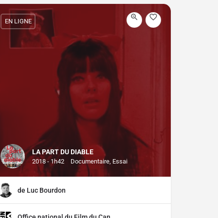
EN LIGNE
LA PART DU DIABLE
2018 - 1h42
Documentaire, Essai
de Luc Bourdon
Office national du Film du Canada (ONF)