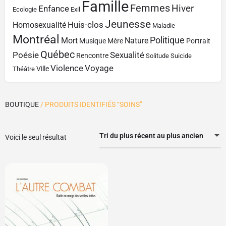
Famille
Femmes
Hiver
Enfance
Ecologie
Exil
Jeunesse
Huis-clos
Homosexualité
Maladie
Montréal
Politique
Mort
Nature
Musique
Mère
Portrait
Québec
Poésie
Sexualité
Rencontre
Solitude
Suicide
Violence
Voyage
Ville
Théâtre
BOUTIQUE
/ PRODUITS IDENTIFIÉS “SOINS”
Tri du plus récent au plus ancien
Voici le seul résultat