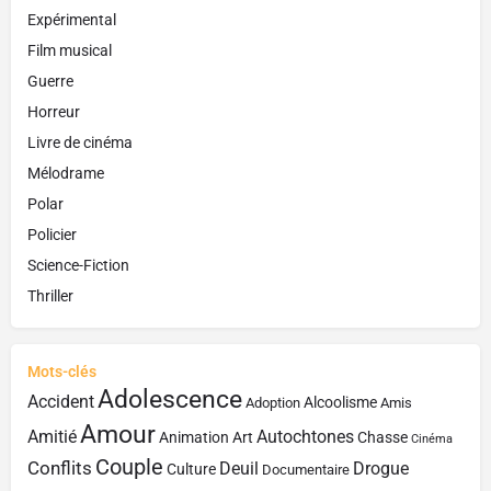
Expérimental
Film musical
Guerre
Horreur
Livre de cinéma
Mélodrame
Polar
Policier
Science-Fiction
Thriller
Mots-clés
Adolescence
Accident
Alcoolisme
Adoption
Amis
Amour
Amitié
Autochtones
Animation
Art
Chasse
Cinéma
Couple
Conflits
Deuil
Drogue
Culture
Documentaire