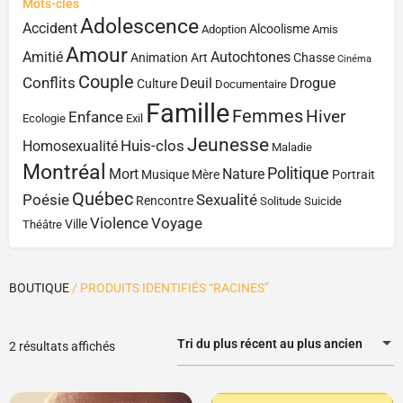
Mots-clés
Adolescence
Accident
Alcoolisme
Adoption
Amis
Amour
Amitié
Autochtones
Animation
Art
Chasse
Cinéma
Couple
Conflits
Deuil
Drogue
Culture
Documentaire
Famille
Femmes
Hiver
Enfance
Ecologie
Exil
Jeunesse
Huis-clos
Homosexualité
Maladie
Montréal
Politique
Mort
Nature
Musique
Mère
Portrait
Québec
Poésie
Sexualité
Rencontre
Solitude
Suicide
Violence
Voyage
Ville
Théâtre
BOUTIQUE
/ PRODUITS IDENTIFIÉS “RACINES”
Tri du plus récent au plus ancien
2 résultats affichés