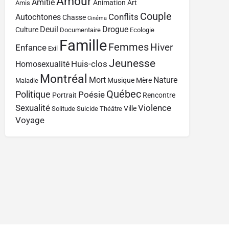
Amour
Amitié
Animation
Art
Amis
Couple
Conflits
Autochtones
Chasse
Cinéma
Deuil
Drogue
Culture
Documentaire
Ecologie
Famille
Femmes
Hiver
Enfance
Exil
Jeunesse
Huis-clos
Homosexualité
Montréal
Mort
Nature
Musique
Mère
Maladie
Québec
Politique
Poésie
Portrait
Rencontre
Sexualité
Violence
Ville
Solitude
Suicide
Théâtre
Voyage
Contact
À propos