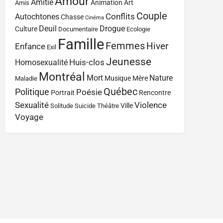
Amour
Amitié
Animation
Art
Amis
Couple
Conflits
Autochtones
Chasse
Cinéma
Deuil
Drogue
Culture
Documentaire
Ecologie
Famille
Femmes
Hiver
Enfance
Exil
Jeunesse
Huis-clos
Homosexualité
Montréal
Mort
Nature
Musique
Mère
Maladie
Québec
Politique
Poésie
Portrait
Rencontre
Sexualité
Violence
Ville
Solitude
Suicide
Théâtre
Voyage
Contact
À propos