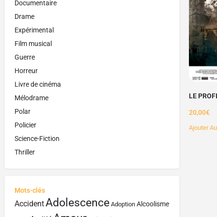
Documentaire
Drame
Expérimental
Film musical
Guerre
Horreur
Livre de cinéma
LE PROF
Mélodrame
Polar
20,00
€
Policier
Ajouter Au
Science-Fiction
Thriller
Mots-clés
Adolescence
Accident
Alcoolisme
Adoption