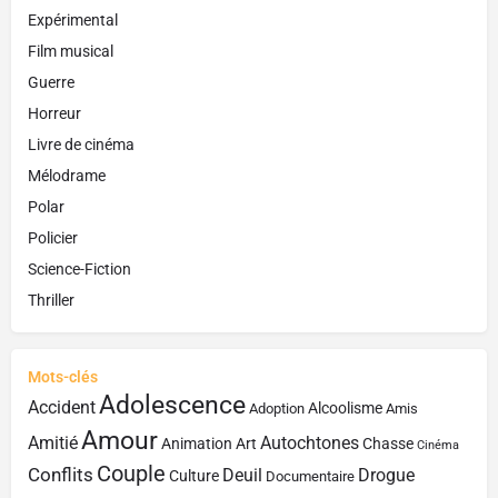
Expérimental
Film musical
Guerre
Horreur
Livre de cinéma
Mélodrame
Polar
Policier
Science-Fiction
Thriller
Mots-clés
Adolescence
Accident
Alcoolisme
Adoption
Amis
Amour
Amitié
Autochtones
Animation
Art
Chasse
Cinéma
Couple
Conflits
Deuil
Drogue
Culture
Documentaire