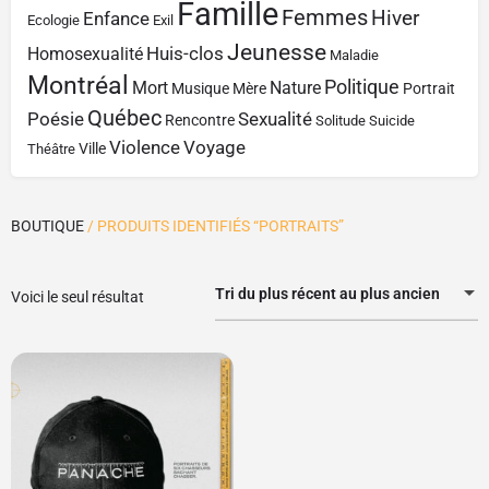
Famille
Femmes
Hiver
Enfance
Ecologie
Exil
Jeunesse
Huis-clos
Homosexualité
Maladie
Montréal
Politique
Mort
Nature
Musique
Mère
Portrait
Québec
Poésie
Sexualité
Rencontre
Solitude
Suicide
Violence
Voyage
Ville
Théâtre
BOUTIQUE
/ PRODUITS IDENTIFIÉS “PORTRAITS”
Tri du plus récent au plus ancien
Voici le seul résultat