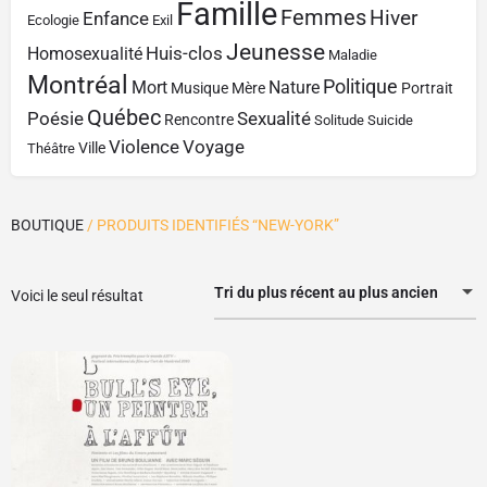
Famille
Femmes
Hiver
Enfance
Ecologie
Exil
Jeunesse
Huis-clos
Homosexualité
Maladie
Montréal
Politique
Mort
Nature
Musique
Mère
Portrait
Québec
Poésie
Sexualité
Rencontre
Solitude
Suicide
Violence
Voyage
Ville
Théâtre
BOUTIQUE
/ PRODUITS IDENTIFIÉS “NEW-YORK”
Tri du plus récent au plus ancien
Voici le seul résultat