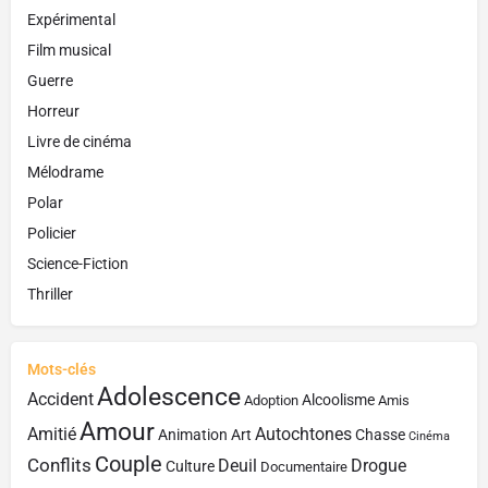
Expérimental
Film musical
Guerre
Horreur
Livre de cinéma
Mélodrame
Polar
Policier
Science-Fiction
Thriller
Mots-clés
Adolescence
Accident
Alcoolisme
Adoption
Amis
Amour
Amitié
Autochtones
Animation
Art
Chasse
Cinéma
Couple
Conflits
Deuil
Drogue
Culture
Documentaire