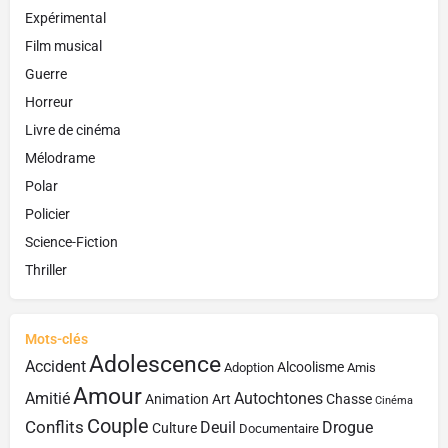
Expérimental
Film musical
Guerre
Horreur
Livre de cinéma
Mélodrame
Polar
Policier
Science-Fiction
Thriller
Mots-clés
Adolescence
Accident
Alcoolisme
Adoption
Amis
Amour
Amitié
Autochtones
Animation
Art
Chasse
Cinéma
Couple
Conflits
Deuil
Drogue
Culture
Documentaire