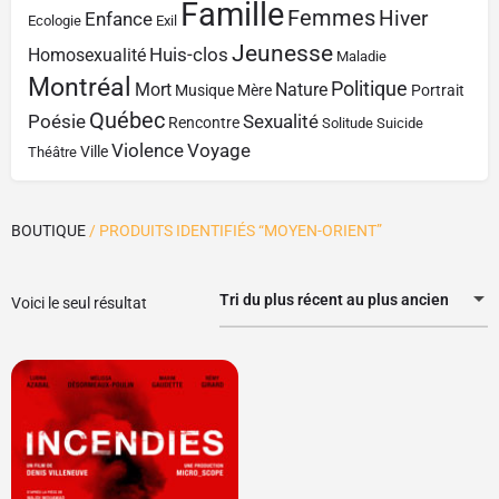
Famille
Femmes
Hiver
Enfance
Ecologie
Exil
Jeunesse
Huis-clos
Homosexualité
Maladie
Montréal
Politique
Mort
Nature
Musique
Mère
Portrait
Québec
Poésie
Sexualité
Rencontre
Solitude
Suicide
Violence
Voyage
Ville
Théâtre
BOUTIQUE
/ PRODUITS IDENTIFIÉS “MOYEN-ORIENT”
Tri du plus récent au plus ancien
Voici le seul résultat