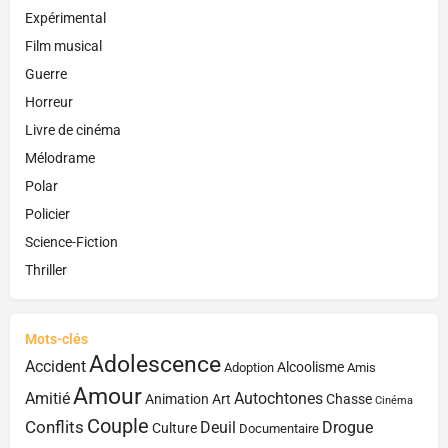
Expérimental
Film musical
Guerre
Horreur
Livre de cinéma
Mélodrame
Polar
Policier
Science-Fiction
Thriller
Mots-clés
Adolescence
Accident
Alcoolisme
Adoption
Amis
Amour
Amitié
Autochtones
Animation
Art
Chasse
Cinéma
Couple
Conflits
Deuil
Drogue
Culture
Documentaire