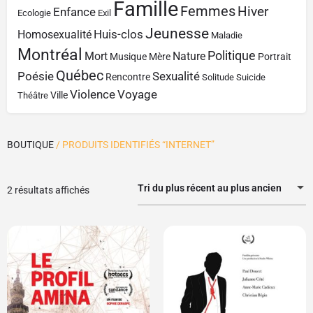
Famille
Femmes
Hiver
Enfance
Ecologie
Exil
Jeunesse
Huis-clos
Homosexualité
Maladie
Montréal
Politique
Mort
Nature
Musique
Mère
Portrait
Québec
Poésie
Sexualité
Rencontre
Solitude
Suicide
Violence
Voyage
Ville
Théâtre
BOUTIQUE
/ PRODUITS IDENTIFIÉS “INTERNET”
Tri du plus récent au plus ancien
2 résultats affichés