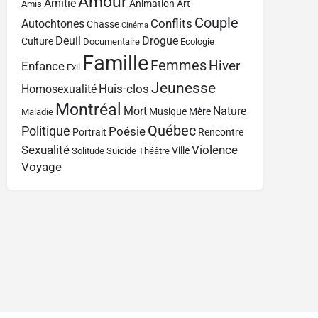
Amour
Amitié
Animation
Art
Amis
Couple
Conflits
Autochtones
Chasse
Cinéma
Deuil
Drogue
Culture
Documentaire
Ecologie
Famille
Femmes
Hiver
Enfance
Exil
Jeunesse
Huis-clos
Homosexualité
Montréal
Mort
Nature
Musique
Mère
Maladie
Québec
Politique
Poésie
Portrait
Rencontre
Sexualité
Violence
Ville
Solitude
Suicide
Théâtre
Voyage
Contact
À propos