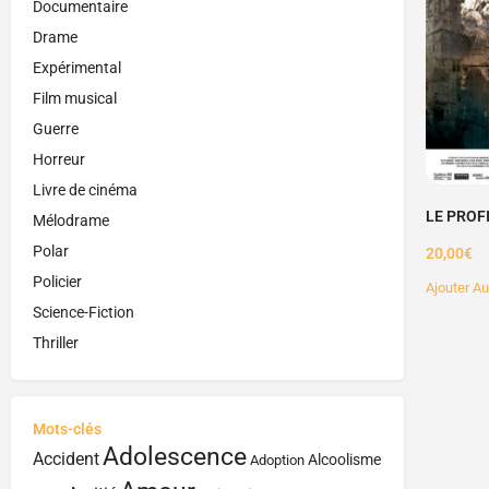
Documentaire
Drame
Expérimental
Film musical
Guerre
Horreur
Livre de cinéma
LE PROF
Mélodrame
Polar
20,00
€
Policier
Ajouter Au
Science-Fiction
Thriller
Mots-clés
Adolescence
Accident
Alcoolisme
Adoption