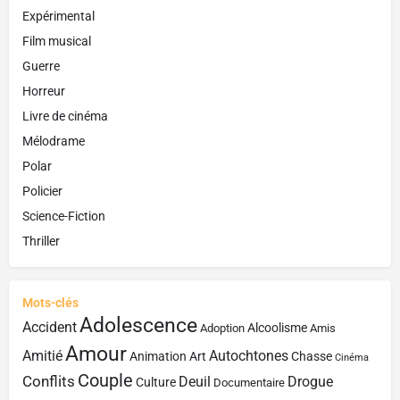
Expérimental
Film musical
Guerre
Horreur
Livre de cinéma
Mélodrame
Polar
Policier
Science-Fiction
Thriller
Mots-clés
Adolescence
Accident
Alcoolisme
Adoption
Amis
Amour
Amitié
Autochtones
Animation
Art
Chasse
Cinéma
Couple
Conflits
Deuil
Drogue
Culture
Documentaire