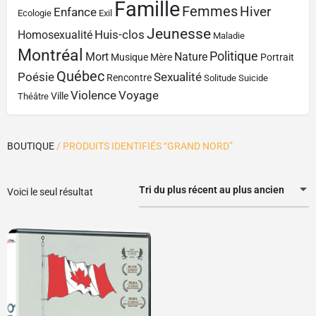
Famille
Femmes
Hiver
Enfance
Ecologie
Exil
Jeunesse
Huis-clos
Homosexualité
Maladie
Montréal
Politique
Mort
Nature
Musique
Mère
Portrait
Québec
Poésie
Sexualité
Rencontre
Solitude
Suicide
Violence
Voyage
Ville
Théâtre
BOUTIQUE
/ PRODUITS IDENTIFIÉS “GRAND NORD”
Tri du plus récent au plus ancien
Voici le seul résultat