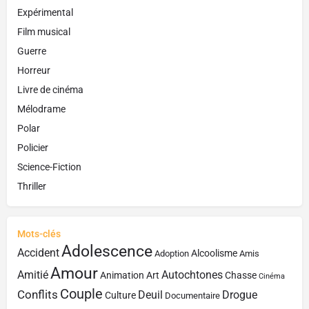
Expérimental
Film musical
Guerre
Horreur
Livre de cinéma
Mélodrame
Polar
Policier
Science-Fiction
Thriller
Mots-clés
Adolescence
Accident
Alcoolisme
Adoption
Amis
Amour
Amitié
Autochtones
Animation
Art
Chasse
Cinéma
Couple
Conflits
Deuil
Drogue
Culture
Documentaire