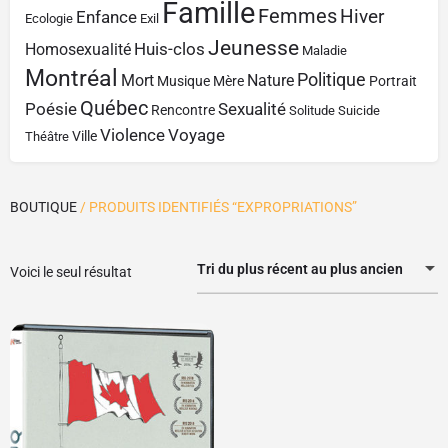
Famille
Femmes
Hiver
Enfance
Ecologie
Exil
Jeunesse
Huis-clos
Homosexualité
Maladie
Montréal
Politique
Mort
Nature
Musique
Mère
Portrait
Québec
Poésie
Sexualité
Rencontre
Solitude
Suicide
Violence
Voyage
Ville
Théâtre
BOUTIQUE
/ PRODUITS IDENTIFIÉS “EXPROPRIATIONS”
Tri du plus récent au plus ancien
Voici le seul résultat