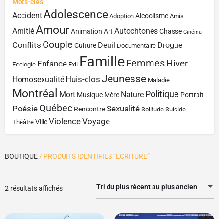
Mots-clés
Adolescence
Accident
Alcoolisme
Adoption
Amis
Amour
Amitié
Autochtones
Animation
Art
Chasse
Cinéma
Couple
Conflits
Deuil
Drogue
Culture
Documentaire
Famille
Femmes
Hiver
Enfance
Ecologie
Exil
Jeunesse
Huis-clos
Homosexualité
Maladie
Montréal
Politique
Mort
Nature
Musique
Mère
Portrait
Québec
Poésie
Sexualité
Rencontre
Solitude
Suicide
Violence
Voyage
Ville
Théâtre
BOUTIQUE
/ PRODUITS IDENTIFIÉS “ECRITURE”
Tri du plus récent au plus ancien
2 résultats affichés