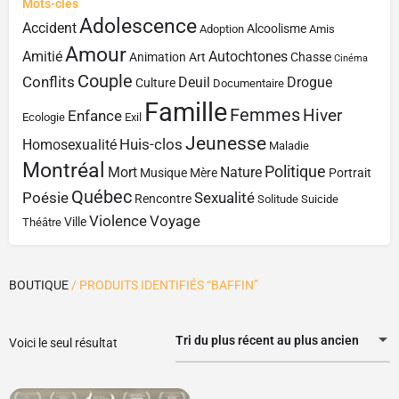
Mots-clés
Adolescence
Accident
Alcoolisme
Adoption
Amis
Amour
Amitié
Autochtones
Animation
Art
Chasse
Cinéma
Couple
Conflits
Deuil
Drogue
Culture
Documentaire
Famille
Femmes
Hiver
Enfance
Ecologie
Exil
Jeunesse
Huis-clos
Homosexualité
Maladie
Montréal
Politique
Mort
Nature
Musique
Mère
Portrait
Québec
Poésie
Sexualité
Rencontre
Solitude
Suicide
Violence
Voyage
Ville
Théâtre
BOUTIQUE
/ PRODUITS IDENTIFIÉS “BAFFIN”
Tri du plus récent au plus ancien
Voici le seul résultat