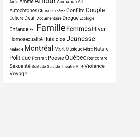
Amour
Amitié
Animation
Art
Amis
Couple
Conflits
Autochtones
Chasse
Cinéma
Deuil
Drogue
Culture
Documentaire
Ecologie
Famille
Femmes
Hiver
Enfance
Exil
Jeunesse
Huis-clos
Homosexualité
Montréal
Mort
Nature
Musique
Mère
Maladie
Québec
Politique
Poésie
Portrait
Rencontre
Sexualité
Violence
Ville
Solitude
Suicide
Théâtre
Voyage
Contact
À propos