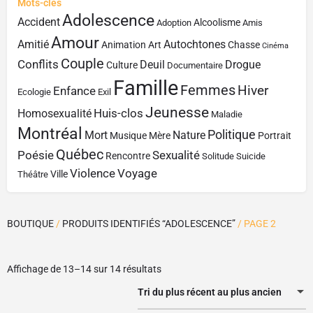
Mots-clés
Adolescence
Accident
Alcoolisme
Adoption
Amis
Amour
Amitié
Autochtones
Animation
Art
Chasse
Cinéma
Couple
Conflits
Deuil
Drogue
Culture
Documentaire
Famille
Femmes
Hiver
Enfance
Ecologie
Exil
Jeunesse
Huis-clos
Homosexualité
Maladie
Montréal
Politique
Mort
Nature
Musique
Mère
Portrait
Québec
Poésie
Sexualité
Rencontre
Solitude
Suicide
Violence
Voyage
Ville
Théâtre
BOUTIQUE
/
PRODUITS IDENTIFIÉS “ADOLESCENCE”
/ PAGE 2
Affichage de 13–14 sur 14 résultats
Tri du plus récent au plus ancien