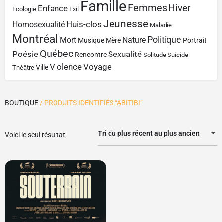
Famille
Femmes
Hiver
Enfance
Ecologie
Exil
Jeunesse
Huis-clos
Homosexualité
Maladie
Montréal
Politique
Mort
Nature
Musique
Mère
Portrait
Québec
Poésie
Sexualité
Rencontre
Solitude
Suicide
Violence
Voyage
Ville
Théâtre
BOUTIQUE
/ PRODUITS IDENTIFIÉS “ABITIBI”
Tri du plus récent au plus ancien
Voici le seul résultat