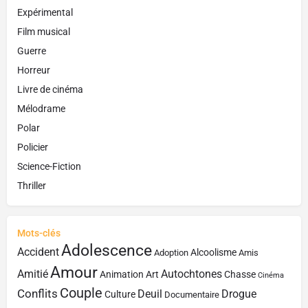
Expérimental
Film musical
Guerre
Horreur
Livre de cinéma
Mélodrame
Polar
Policier
Science-Fiction
Thriller
Mots-clés
Adolescence
Accident
Alcoolisme
Adoption
Amis
Amour
Amitié
Autochtones
Animation
Art
Chasse
Cinéma
Couple
Conflits
Deuil
Drogue
Culture
Documentaire