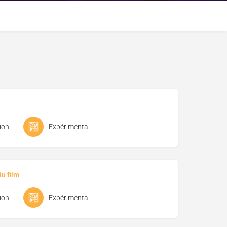
ion
Expérimental
u film
ion
Expérimental