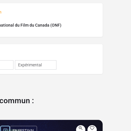
n
national du Film du Canada (ONF)
Expérimental
e commun :
EN FESTIVAL