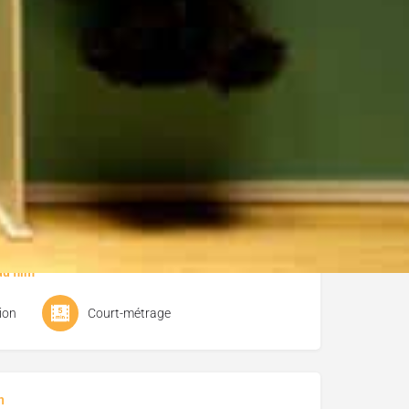
z
ion
Court-métrage
u film
ion
Court-métrage
n