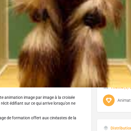
J'aime
ONF
Donnez votre avis
Partage
Genre
Animat
Thème(s) d
te animation image par image à la croisée
Animat
 récit édifiant sur ce qui arrive lorsqu’on ne
age de formation offert aux cinéastes de la
Distributio