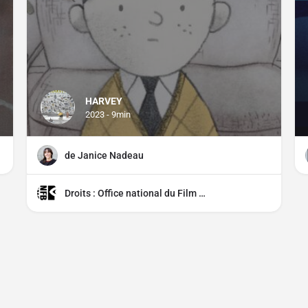
HARVEY
2023 - 9min
de Janice Nadeau
Droits : Office national du Film du Canada (ONF)
CGU
CGV
Mentions légales
Distributeurs, comment parti