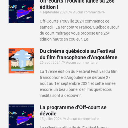
Off-courts Trouville lance sa 25e
édition !
4 septembre 2024
Aucun commentaire
Off-Courts Trouville 2024 commence ce
samedi ! La rencontre France/Québec autour
du court métrage vous propose une 25ᵉ
édition haute en couleur. Le
Du cinéma québécois au Festival
du film francophone d’Angoulême
26 août 2024
Aucun commentaire
La 17ème édition du Festival Festival du film
francophone d’Angoulême se déroule 27
août au 1er septembre 2024 et cette année
encore, un beau panel de films québécois
inédits sont à découvrir.
La programme d’Off-court se
dévoile
18 juillet 2024
Aucun commentaire
La sélection officielle du Festival franco-