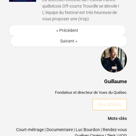
québécois Off-courts Trouville se dévoile !
L’équipe du festival est très heureuse de
vous proposer une (trop)
« Précédent
Suivant »
Guillaume
Fondateur et directeur de Vues du Québec
Ses articles
Mots-clés
Court-métrage
|
Documentaire
|
Luc Bourdon
|
Rendez-vous
Québec Cinéma
|
Tënk
|
VOD