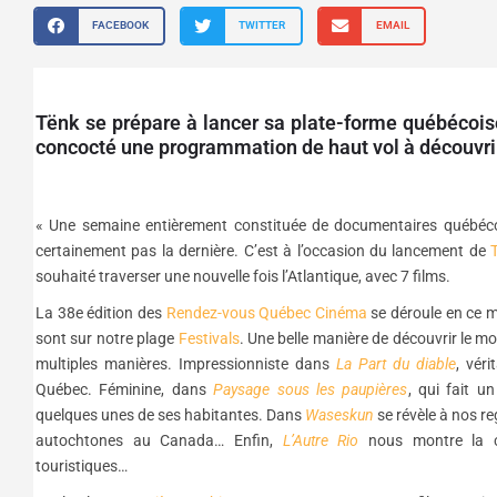
FACEBOOK
TWITTER
EMAIL
Tënk se prépare à lancer sa plate-forme québécoise
concocté une programmation de haut vol à découvri
« Une semaine entièrement constituée de documentaires québécois
certainement pas la dernière. C’est à l’occasion du lancement de
souhaité traverser une nouvelle fois l’Atlantique, avec 7 films.
La 38e édition des
Rendez-vous Québec Cinéma
se déroule en ce m
sont sur notre plage
Festivals
. Une belle manière de découvrir le mo
multiples manières. Impressionniste dans
La Part du diable
, vér
Québec. Féminine, dans
Paysage sous les paupières
, qui fait u
quelques unes de ses habitantes. Dans
Waseskun
se révèle à nos re
autochtones au Canada… Enfin,
L’Autre Rio
nous montre la cap
touristiques…