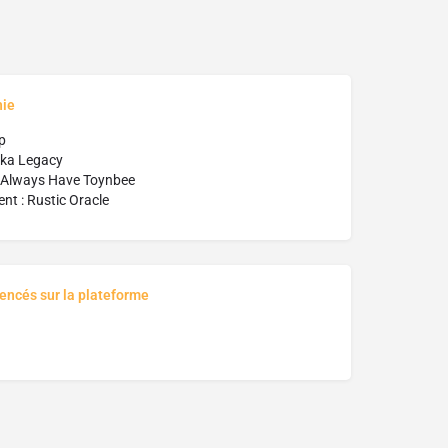
hie
p
Oka Legacy
I Always Have Toynbee
t : Rustic Oracle
rencés sur la plateforme