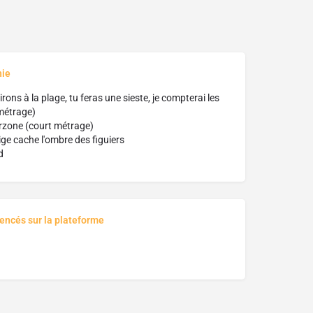
hie
rons à la plage, tu feras une sieste, je compterai les
métrage)
rzone (court métrage)
ige cache l'ombre des figuiers
d
rencés sur la plateforme