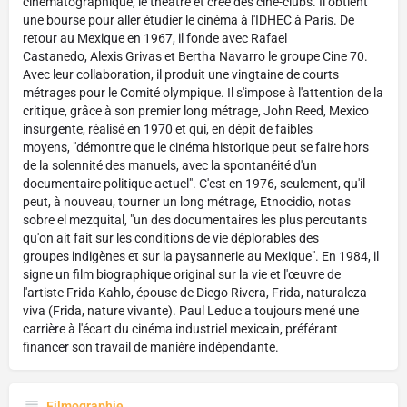
cinématographique, le théâtre et crée des ciné-clubs. Il obtient
une bourse pour aller étudier le cinéma à l'IDHEC à Paris. De
retour au Mexique en 1967, il fonde avec Rafael
Castanedo, Alexis Grivas et Bertha Navarro le groupe Cine 70.
Avec leur collaboration, il produit une vingtaine de courts
métrages pour le Comité olympique. Il s'impose à l'attention de la
critique, grâce à son premier long métrage, John Reed, Mexico
insurgente, réalisé en 1970 et qui, en dépit de faibles
moyens,
démontre que le cinéma historique peut se faire hors
de la solennité des manuels, avec la spontanéité d'un
documentaire politique actuel
. C'est en 1976, seulement, qu'il
peut, à nouveau, tourner un long métrage, Etnocidio, notas
sobre el mezquital,
un des documentaires les plus percutants
qu'on ait fait sur les conditions de vie déplorables des
groupes indigènes et sur la paysannerie au Mexique
. En 1984, il
signe un film biographique original sur la vie et l'œuvre de
l'artiste Frida Kahlo, épouse de Diego Rivera, Frida, naturaleza
viva (Frida, nature vivante). Paul Leduc a toujours mené une
carrière à l'écart du cinéma industriel mexicain, préférant
financer son travail de manière indépendante.
Filmographie