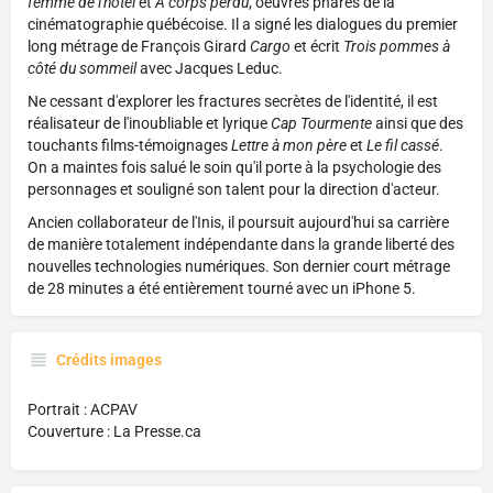
femme de l'hôtel
et
À corps perdu
, oeuvres phares de la
cinématographie québécoise. Il a signé les dialogues du premier
long métrage de François Girard
Cargo
et écrit
Trois pommes à
côté du sommeil
avec Jacques Leduc.
Ne cessant d'explorer les fractures secrètes de l'identité, il est
réalisateur de l'inoubliable et lyrique
Cap Tourmente
ainsi que des
touchants films-témoignages
Lettre à mon père
et
Le fil cassé
.
On a maintes fois salué le soin qu'il porte à la psychologie des
personnages et souligné son talent pour la direction d'acteur.
Ancien collaborateur de l'Inis, il poursuit aujourd'hui sa carrière
de manière totalement indépendante dans la grande liberté des
nouvelles technologies numériques. Son dernier court métrage
de 28 minutes a été entièrement tourné avec un iPhone 5.
Crédits images
Portrait : ACPAV
Couverture : La Presse.ca