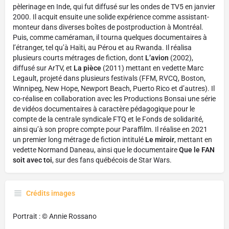
pèlerinage en Inde, qui fut diffusé sur les ondes de TV5 en janvier
2000. Il acquit ensuite une solide expérience comme assistant-
monteur dans diverses boîtes de postproduction à Montréal.
Puis, comme caméraman, il tourna quelques documentaires à
l’étranger, tel qu’à Haïti, au Pérou et au Rwanda. Il réalisa
plusieurs courts métrages de fiction, dont
L’avion
(2002),
diffusé sur ArTV, et
La pièce
(2011) mettant en vedette Marc
Legault, projeté dans plusieurs festivals (FFM, RVCQ, Boston,
Winnipeg, New Hope, Newport Beach, Puerto Rico et d’autres). Il
co-réalise en collaboration avec les Productions Bonsai une série
de vidéos documentaires à caractère pédagogique pour le
compte de la centrale syndicale FTQ et le Fonds de solidarité,
ainsi qu’à son propre compte pour Paraffilm. Il réalise en 2021
un premier long métrage de fiction intitulé
Le miroir
, mettant en
vedette Normand Daneau, ainsi que le documentaire
Que le FAN
soit avec toi
, sur des fans québécois de Star Wars.
Crédits images
Portrait : © Annie Rossano