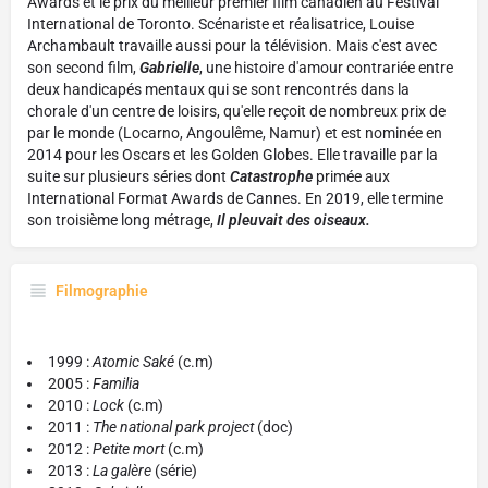
Awards et le prix du meilleur premier film canadien au Festival
International de Toronto. Scénariste et réalisatrice, Louise
Archambault travaille aussi pour la télévision. Mais c'est avec
son second film,
Gabrielle
, une histoire d'amour contrariée entre
deux handicapés mentaux qui se sont rencontrés dans la
chorale d'un centre de loisirs, qu'elle reçoit de nombreux prix de
par le monde (Locarno, Angoulême, Namur) et est nominée en
2014 pour les Oscars et les Golden Globes. Elle travaille par la
suite sur plusieurs séries dont
Catastrophe
primée aux
International Format Awards de Cannes. En 2019, elle termine
son troisième long métrage,
Il pleuvait des oiseaux.
Filmographie
1999 :
Atomic Saké
(c.m)
2005 :
Familia
2010 :
Lock
(c.m)
2011 :
The national park project
(doc)
2012 :
Petite mort
(c.m)
2013 :
La galère
(série)