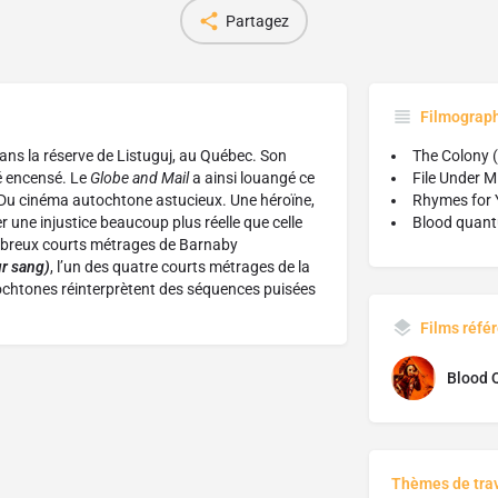
Partagez
Filmograp
ans la réserve de Listuguj, au Québec. Son
The Colony 
té encensé. Le
Globe and Mail
a ainsi louangé ce
File Under M
e. Du cinéma autochtone astucieux. Une héroïne,
Rhymes for 
er une injustice beaucoup plus réelle que celle
Blood quan
mbreux courts métrages de Barnaby
ur sang)
, l’un des quatre courts métrages de la
tochtones réinterprètent des séquences puisées
Films réfé
Blood 
Thèmes de trav