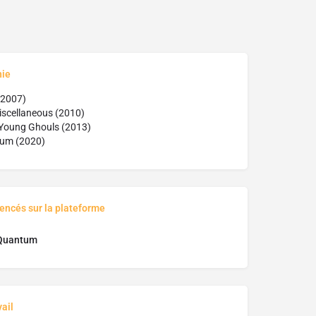
hie
(2007)
iscellaneous (2010)
Young Ghouls (2013)
tum (2020)
rencés sur la plateforme
Quantum
ail