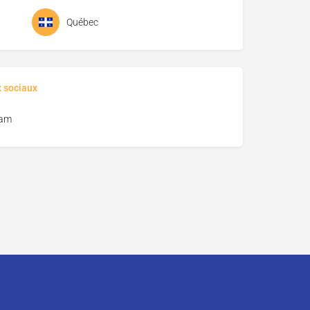
Québec
x sociaux
ram
ciper ?