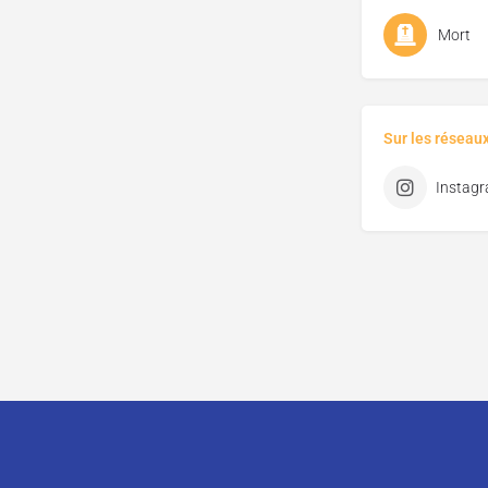
Mort
Sur les réseau
Instag
CGU
CGV
Mentions légales
Distributeurs, comment parti