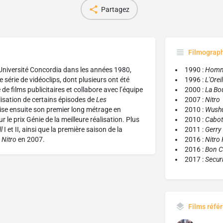
Partagez
Filmograp
Université Concordia dans les années 1980,
1990 :
Homm
 série de vidéoclips, dont plusieurs ont été
1996 :
L'Orei
de films publicitaires et collabore avec l’équipe
2000 :
La Bou
lisation de certains épisodes de
Les
2007 :
Nitro
lise ensuite son premier long métrage en
2010 :
Wushu
r le prix Génie de la meilleure réalisation. Plus
2010 :
Cabot
l
I et II, ainsi que la première saison de la
2011 :
Gerry
,
Nitro
en 2007.
2016 :
Nitro
2016 :
Bon C
2017 :
Securi
Films réfé