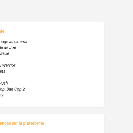
hie
age au cinéma
lle de Joé
teille
 Warrior
ins
 Rush
op, Bad Cop 2
ty
rencés sur la plateforme