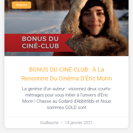
Analyse
BONUS DU CINÉ-CLUB : À La
Rencontre Du Cinéma D’Éric Morin
La genèse d’un auteur : visionnez deux courts-
métrages pour vous initier à l’univers d’Éric
Morin ! Chasse au Godard d’Abbittibbi et Nous
sommes GOLD sont
Guillaume
14 janvier 2021