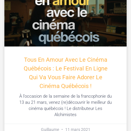
Tous En Amour Avec Le Cinéma
Québécois : Le Festival En Ligne
Qui Va Vous Faire Adorer Le
Cinéma Québécois !
À l’occasion de la semaine de la francophonie du
13 au 21 mars, venez (re)découvrir le meilleur du
cinéma québécois ! Le distributeur Les
Alchimistes
Guillaume
11 mars 2021