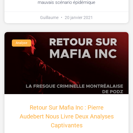
mauvais scénario épidémique
Guillaume
20 janvier 2021
Analyse
Retour Sur Mafia Inc : Pierre
Audebert Nous Livre Deux Analyses
Captivantes