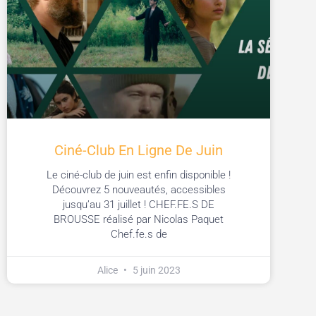
Ciné-Club En Ligne De Juin
Le ciné-club de juin est enfin disponible !
Découvrez 5 nouveautés, accessibles
jusqu’au 31 juillet ! CHEF.FE.S DE
BROUSSE réalisé par Nicolas Paquet
Chef.fe.s de
Alice
5 juin 2023