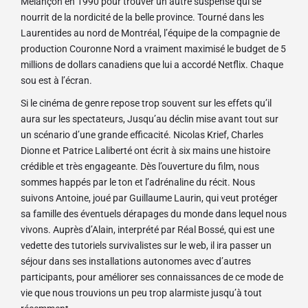
Melançon en 1990 pour trouver un autre suspense qui se
nourrit de la nordicité de la belle province. Tourné dans les
Laurentides au nord de Montréal, l’équipe de la compagnie de
production Couronne Nord a vraiment maximisé le budget de 5
millions de dollars canadiens que lui a accordé Netflix. Chaque
sou est à l’écran.
Si le cinéma de genre repose trop souvent sur les effets qu’il
aura sur les spectateurs, Jusqu’au déclin mise avant tout sur
un scénario d’une grande efficacité. Nicolas Krief, Charles
Dionne et Patrice Laliberté ont écrit à six mains une histoire
crédible et très engageante. Dès l’ouverture du film, nous
sommes happés par le ton et l’adrénaline du récit. Nous
suivons Antoine, joué par Guillaume Laurin, qui veut protéger
sa famille des éventuels dérapages du monde dans lequel nous
vivons. Auprès d’Alain, interprété par Réal Bossé, qui est une
vedette des tutoriels survivalistes sur le web, il ira passer un
séjour dans ses installations autonomes avec d’autres
participants, pour améliorer ses connaissances de ce mode de
vie que nous trouvions un peu trop alarmiste jusqu’à tout