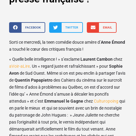
FACEBOOK
TWITTER
EMAIL
Sorti ce mercredi, la teen comédie douce amère d’
Anne Émond
a touché le cœur des critiques français !
« Quelle belle intelligence ! » s’exclame
Laurent Cambon
chez
aVoir-aLire
. Un « regard juste et rafraîchissant » pour
Sophie
Avon
de Sud Ouest. Même si on est peu enclin à partager l’avis
de
Quentin Papapietro
des Cahiers du cinéma sur le surcroît
de films d’ados à problèmes au Québec, on est d’accord sur
l’idée qu’ « Anne Émond s’amuse à décaler les poncifs
attendus » et c’est
Emmanuel le Gagne
chez
Culturopoing
qui
en parle le mieux et qui se souvient avec un brin de nostalgie
du patronage de John Hugues : »
Jeune Juliette
ne cherche
pas l’originalité à tout prix, le vernis indépendant qui
démarquerait artificiellement le film du tout venant. Anne