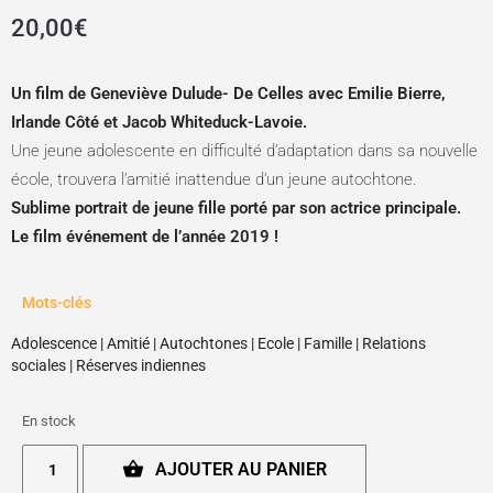
20,00
€
Un film de Geneviève Dulude- De Celles avec Emilie Bierre,
Irlande Côté et Jacob Whiteduck-Lavoie.
Une jeune adolescente en difficulté d’adaptation dans sa nouvelle
école, trouvera l’amitié inattendue d’un jeune autochtone.
Sublime portrait de jeune fille porté par son actrice principale.
Le film événement de l’année 2019 !
Mots-clés
Adolescence
|
Amitié
|
Autochtones
|
Ecole
|
Famille
|
Relations
sociales
|
Réserves indiennes
En stock
AJOUTER AU PANIER