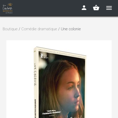
Boutique
/
Comédie dramatique
/ Une colonie