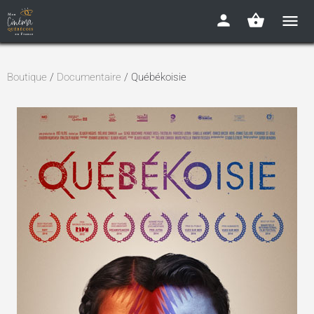
Boutique
/
Documentaire
/ Québékoisie