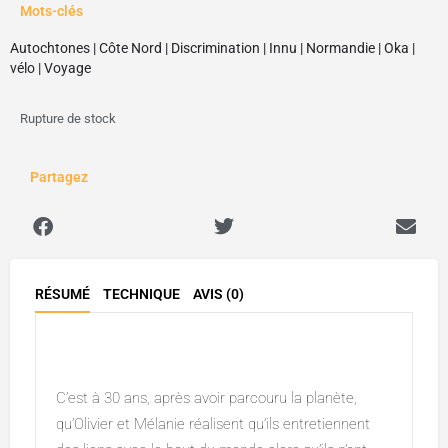
Mots-clés
Autochtones
|
Côte Nord
|
Discrimination
|
Innu
|
Normandie
|
Oka
|
vélo
|
Voyage
Rupture de stock
Partagez
RÉSUMÉ
TECHNIQUE
AVIS (0)
Description
C’est à 30 ans, après avoir parcouru la planète,
qu’Olivier et Mélanie réalisent qu’ils entretiennent