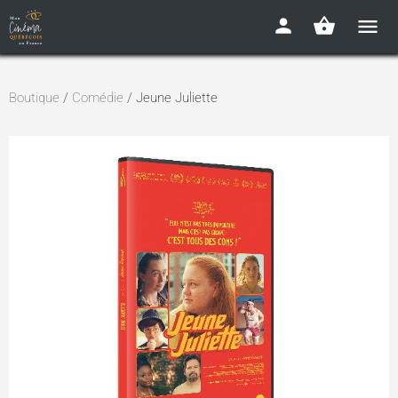
Boutique
/
Comédie
/ Jeune Juliette