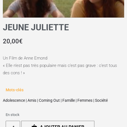
JEUNE JULIETTE
20,00
€
Un Film de Anne Emond
« Elle n’est pas très populaire mais c’est pas grave : c’est tous
des cons ! »
Mots-clés
Adolescence
|
Amis
|
Coming Out
|
Famille
|
Femmes
|
Société
En stock