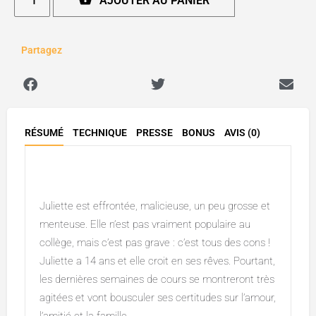
AJOUTER AU PANIER
Partagez
RÉSUMÉ
TECHNIQUE
PRESSE
BONUS
AVIS (0)
Description
Juliette est effrontée, malicieuse, un peu grosse et
menteuse. Elle n’est pas vraiment populaire au
collège, mais c’est pas grave : c’est tous des cons !
Juliette a 14 ans et elle croit en ses rêves. Pourtant,
les dernières semaines de cours se montreront très
agitées et vont bousculer ses certitudes sur l’amour,
l’amitié et la famille…