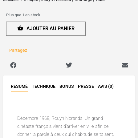
Plus que 1 en stock
AJOUTER AU PANIER
Partagez
RÉSUMÉ
TECHNIQUE
BONUS
PRESSE
AVIS (0)
Description
Décembre 1968, Rouyn-Noranda. Un grand
cinéaste français vient d’arriver en ville afin de
donner la parole à ceux qui d’habitude se taisent.