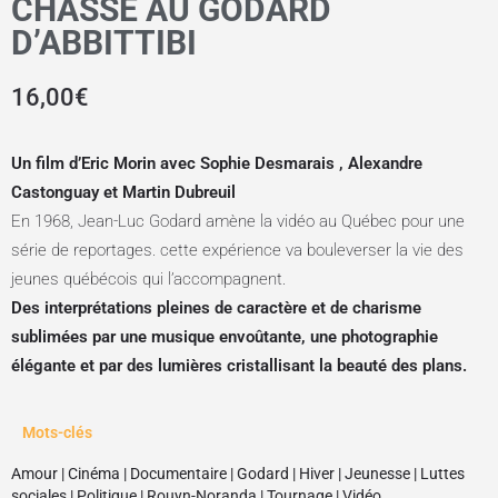
CHASSE AU GODARD
D’ABBITTIBI
16,00
€
Un film d’Eric Morin avec Sophie Desmarais , Alexandre
Castonguay et Martin Dubreuil
En 1968, Jean-Luc Godard amène la vidéo au Québec pour une
série de reportages. cette expérience va bouleverser la vie des
jeunes québécois qui l’accompagnent.
Des interprétations pleines de caractère et de charisme
sublimées par une musique envoûtante, une photographie
élégante et par des lumières cristallisant la beauté des plans.
Mots-clés
Amour
|
Cinéma
|
Documentaire
|
Godard
|
Hiver
|
Jeunesse
|
Luttes
sociales
|
Politique
|
Rouyn-Noranda
|
Tournage
|
Vidéo