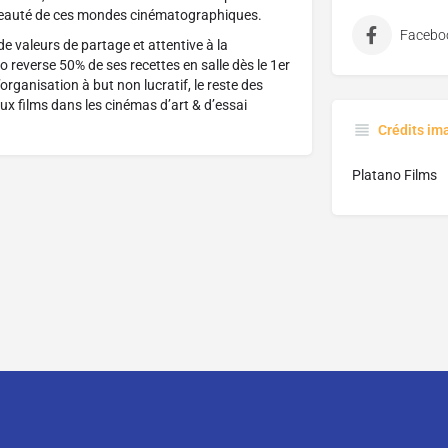
beauté de ces mondes cinématographiques.
Facebo
e valeurs de partage et attentive à la
no reverse 50% de ses recettes en salle dès le 1er
’organisation à but non lucratif, le reste des
eaux films dans les cinémas d’art & d’essai
Crédits im
Platano Films
CGU
CGV
Mentions légales
Distributeurs, comment parti