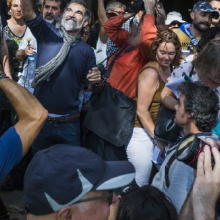
Partagez
Site internet
Envoyez-lui un email
Activités
rt & essai porté par l’équipe de l’association Fa
Distrib
istique claire, exigeante et ouverte au plus
 le cinéma d’auteur et indépendant issu de la
son cinéma, est né le
festival Ojoloco
à Grenoble
Direction
ous retenons un contact étroit avec le public,
s passionnés avec les productrices, les
 pousse à vouloir porter toujours plus loin ce
Association Fa 
 des films nous a également permis d’aiguiser
latino-américaines. Nous avons surtout pris
ortent jamais sur les écrans français en dehors
 d’une envie intense de partager ces pépites
Sur les ré
néma, l’association Fa Sol Latino a pris la