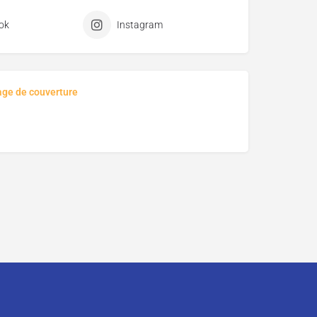
ok
Instagram
age de couverture
ciper ?