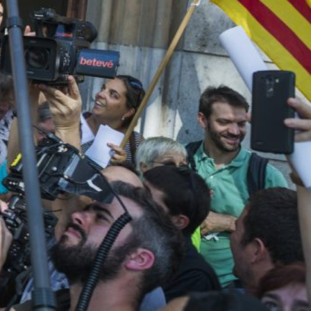
uteur en France
Sol Latino
seaux sociaux