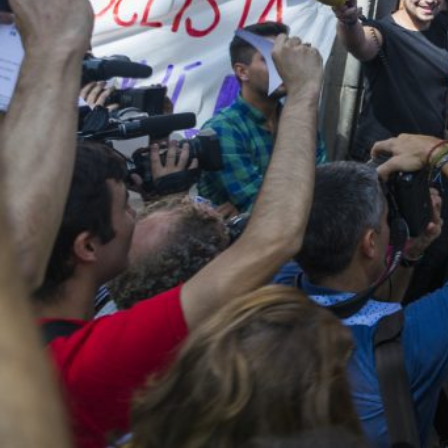
Historique
Plátano Films
est un projet de distribution de cinéma a
Sol Latino qui a pour objectif de défendre une ligne art
grand nombre. Par ce biais, nous souhaitons défendre
péninsule ibérique et du continent latino-américain.
De notre passion pour l’Amérique latine, sa culture et 
il y a maintenant huit ans. De cette expérience riche n
des rencontres fortes avec les cinéastes, des échange
producteurs et les professionnels du cinéma. Ceci nous
festival. Le travail de programmation et de sélection
notre œil sur la qualité des productions ibériques et 
conscience que de trop nombreux films de qualité ne s
des circuits festivaliers habituels. Fort de ce constat,
cinématographiques, et persuadés du potentiel de ce ci