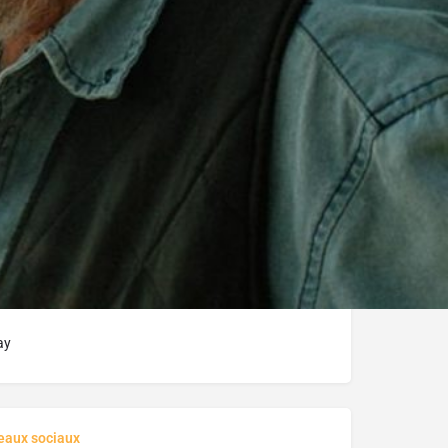
uteur au Canada
ay
seaux sociaux