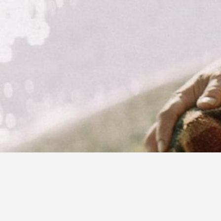
Historique
MK2 l MILE END a comme activité première la distributi
moyen termes des activités de production, de progr
création d’événements autour du cinéma.
MK2 l MILE END est le distributeur exclusif du catal