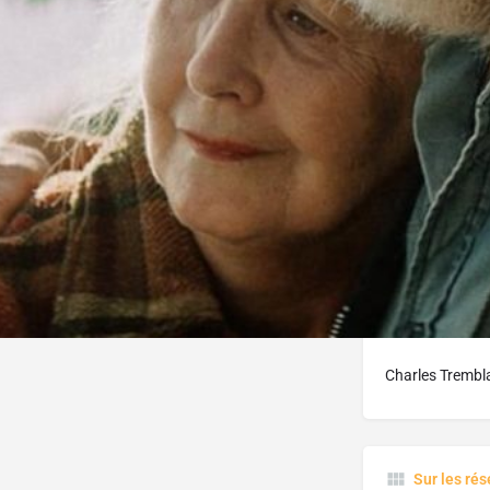
Partagez
Site internet
Envoyez-lui un email
Activités
on de films à laquelle s’ajouteront à court et
Distrib
ammation
de salles, de réalité virtuelle et de
ogue mk2 au Québec.
Direction
Charles Trembl
Sur les ré