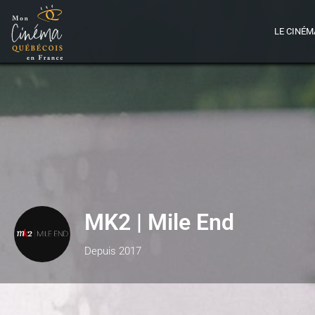
LE CINÉM
MK2 | Mile End
Depuis 2017