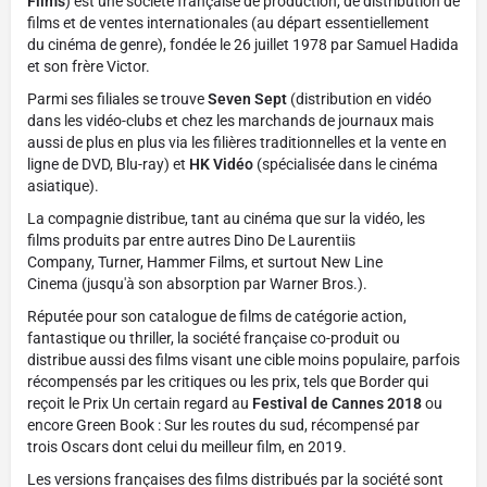
Films
) est une société française de production, de distribution de
films et de ventes internationales (au départ essentiellement
du cinéma de genre), fondée le 26 juillet 1978 par Samuel Hadida
et son frère Victor.
Parmi ses filiales se trouve
Seven Sept
(distribution en vidéo
dans les vidéo-clubs et chez les marchands de journaux mais
aussi de plus en plus via les filières traditionnelles et la vente en
ligne de DVD, Blu-ray) et
HK Vidéo
(spécialisée dans le cinéma
asiatique).
La compagnie distribue, tant au cinéma que sur la vidéo, les
films produits par entre autres Dino De Laurentiis
Company, Turner, Hammer Films, et surtout New Line
Cinema (jusqu'à son absorption par Warner Bros.).
Réputée pour son catalogue de films de catégorie action,
fantastique ou thriller, la société française co-produit ou
distribue aussi des films visant une cible moins populaire, parfois
récompensés par les critiques ou les prix, tels que Border qui
reçoit le Prix Un certain regard au
Festival de Cannes 2018
ou
encore Green Book : Sur les routes du sud, récompensé par
trois Oscars dont celui du meilleur film, en 2019.
Les versions françaises des films distribués par la société sont