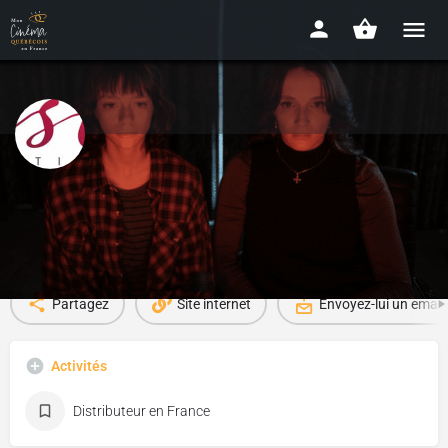
ESC Distribution
Infos
Films sur la plateforme
1
Partagez
Site internet
Envoyez-lui un email
Activités
Distributeur en France