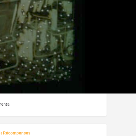
mental
u film
mental
et Récompenses