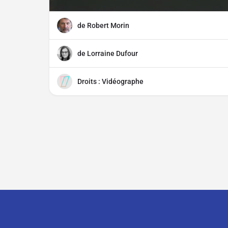
de Robert Morin
de Lorraine Dufour
Droits : Vidéographe
Contact
À propos