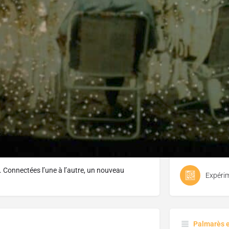
J'aime
Donnez votre avis
Partagez
Genre
Expéri
Thème(s) d
 Connectées l’une à l’autre, un nouveau
Expéri
Palmarès 