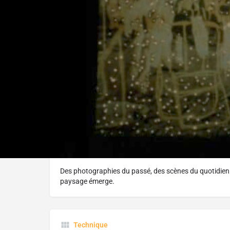
Réalisé par :
Moïa Jobin-Paré
L'histoire
Des photographies du passé, des scènes du quotidien.
paysage émerge.
Technique