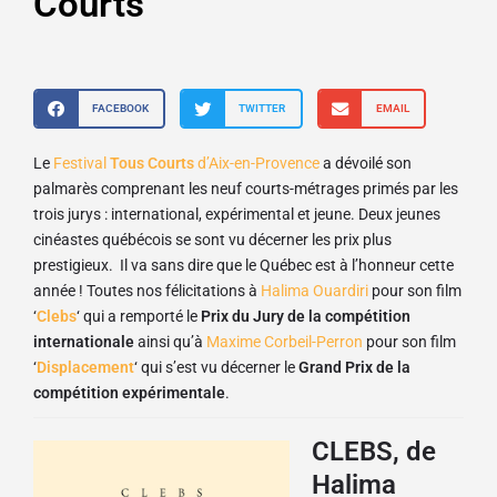
Courts
FACEBOOK
TWITTER
EMAIL
Le
Festival
Tous Courts
d’Aix-en-Provence
a dévoilé son
palmarès comprenant les neuf courts-métrages primés par les
trois jurys : international, expérimental et jeune. Deux jeunes
cinéastes québécois se sont vu décerner les prix plus
prestigieux. Il va sans dire que le Québec est à l’honneur cette
année ! Toutes nos félicitations à
Halima Ouardiri
pour son film
‘
Clebs
‘ qui a remporté le
Prix du Jury de la compétition
internationale
ainsi qu’à
Maxime Corbeil-Perron
pour son film
‘
Displacement
‘ qui s’est vu décerner le
Grand Prix de la
compétition expérimentale
.
CLEBS, de
Halima