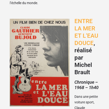
l’échelle du monde.
ENTRE
LA MER
ET L’EAU
DOUCE
,
réalisé
par
Michel
Brault
Chronique –
1968 – 1h40
Dans une petite
voiture sport,
Claude