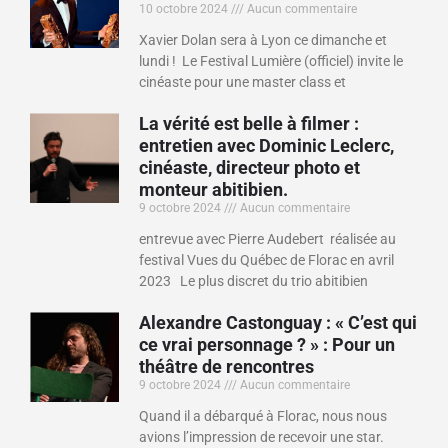
10 octobre 2024
Aucun commentaire
Xavier Dolan sera à Lyon ce dimanche et
lundi ! Le Festival Lumière (officiel) invite le
cinéaste pour une master class et
La vérité est belle à filmer :
entretien avec Dominic Leclerc,
cinéaste, directeur photo et
monteur abitibien.
9 octobre 2024
Aucun commentaire
entrevue avec Pierre Audebert réalisée au
festival Vues du Québec de Florac en avril
2023 Le plus discret du trio abitibien
Alexandre Castonguay : « C’est qui
ce vrai personnage ? » : Pour un
théâtre de rencontres
9 octobre 2024
Aucun commentaire
Quand il a débarqué à Florac, nous nous
avions l’impression de recevoir une star.