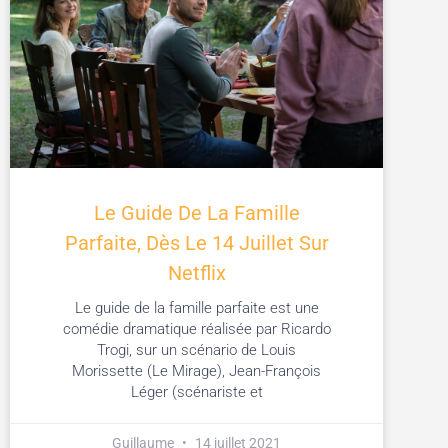
Le Guide De La Famille
Parfaite, Dès Le 14 Juillet Sur
Netflix
Le guide de la famille parfaite est une
comédie dramatique réalisée par Ricardo
Trogi, sur un scénario de Louis
Morissette (Le Mirage), Jean-François
Léger (scénariste et
Guillaume
14 juillet 2021