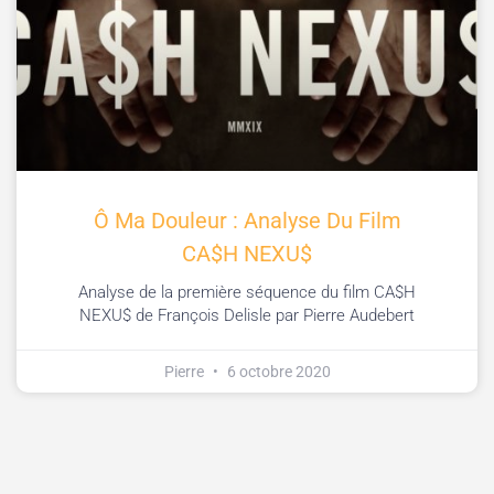
Ô Ma Douleur : Analyse Du Film
CA$H NEXU$
Analyse de la première séquence du film CA$H
NEXU$ de François Delisle par Pierre Audebert
Pierre
6 octobre 2020