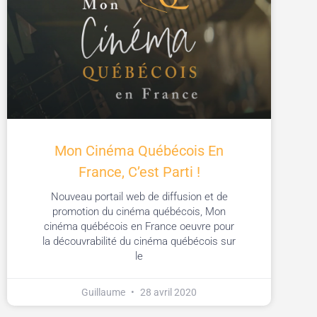
Mon Cinéma Québécois En
France, C’est Parti !
Nouveau portail web de diffusion et de
promotion du cinéma québécois, Mon
cinéma québécois en France oeuvre pour
la découvrabilité du cinéma québécois sur
le
Guillaume
28 avril 2020