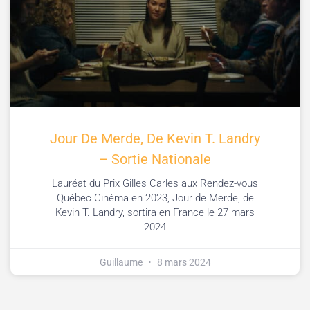
Jour De Merde, De Kevin T. Landry
– Sortie Nationale
Lauréat du Prix Gilles Carles aux Rendez-vous
Québec Cinéma en 2023, Jour de Merde, de
Kevin T. Landry, sortira en France le 27 mars
2024
Guillaume
8 mars 2024